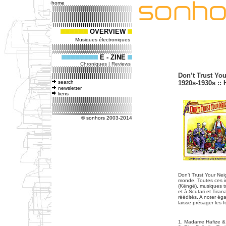
home
OVERVIEW
Musiques électroniques
E - ZINE
Chroniques | Reviews
Don’t Trust You
search
1920s-1930s :: 
newsletter
liens
© sonhors 2003-2014
Don’t Trust Your Nei
monde. Toutes ces im
(Këngë), musiques t
et à Scutari et Tiran
réédités. A noter ég
laisse présager les 
1. Madame Hafize &