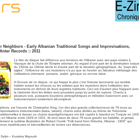
r Neighbors - Early Albanian Traditional Songs and Improvisations,
Hinter Records :: 2011
Le titre du disque fait référence aux tensions de l'Albanie avec ses pays voisins à
l'époque de la chute de l'Empire ottoman. Au regard d'une part de la domination turqu
du 15ème au 19ème siecle et d'autre part de la situation géographique, du "pays des
aigles", l'influence de ces musiciens n'a pu que se heurter au fabuleux métissage des
civilisations ottomane, persane, arabe, grecque ou encore slave.
A l'écoute de ce disque, ce qui frappe le plus c'est l'ivresse lancinante qui semble
habiter autant les choeurs ou les solistes que les musiciens dans l'utilisation des
instruments en dehors de leurs registres habituels. Ceci est d'autant plus frappant avec
la clarinette dont les limites sont poussées jusqu'au point de rupture. Chants à
plusieurs voix, puissants bourdons atmosphériques et mélodies fusionnent avec un
instrumentarium totalement décomplexé.
ghbors, est l'oeuvre de Christopher King, l'un des plus grands collectionneurs de 78 tours au
provisations instrumentales (kaba, taksim), chants solos dédiés au thème de l'héroïsme
raditionnelles à danser ou chants isopolyphoniques ont été captés à Istanbul en Turquie en 193
a en Albanie entre 1929 et 1931. Ils sont issus de deux 78 tours gravés sur bakélite, et jamais
alement la sublime illustration de Robert Crumb "Folk band from Shkodra, Albania - 1900" qui
forces mystérieuses et bienveillantes de toutes ces dissonances.
 Selim – Kusteka Mayrush