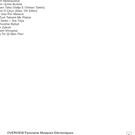
xim Mysequarçe
hin Uj Ata Burime
man Taka (Vallja E Osman Takës)
rba O Çeço (Alas, Oh Elder)
e Urat Për Matanë
Zurri Taksimi Me Plakat
Selim – Sta Triya
Thoshte Bybyli
e Zylesh
ksim Shoyptar
 Tin Qi Man Flori
_
_
OVERVIEW Panorama Musiques Electroniques