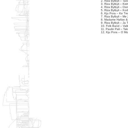
2. Riza Bylbyli – Ta
3. Riza Bylbyli – Kis
4. Riza Bylbyli – Os
5. Riza Bylbyli – Ko
6. Kju Pora – Ke Tr
7. Riza Bylbyli – Me 
8. Madame Hafize & 
9. Riza Bylbyli – Ja 
10. Folk Band – Vall
11. Paulin Pali – Ta
12. Kju Pora – O Moj