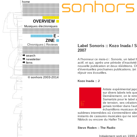
home
OVERVIEW
Musiques électroniques
E -
ZINE
Chroniques | Reviews
Label Sonoris :: Kozo Inada / 
2007
search
newsletter
A l'honneur ce mois-ci : Sonoris, un label
liens
actif, et qui, après une période d'inactivi
nouvelle publication et deux rééditions. 
d'éventuelles prochaines publications, (et
réjouir vos écoutilles.
© sonhors 2003-2014
Kozo Inada :: J
Artiste expérimental ja
sur divers labels tels qu
Dernièrement, on le ret
Samartzis pour le label
de tension, ses création
jamais tomber dans l'aut
échantillons musicaux d
sublimes intermèdes où s'entremèlent sile
instants de cassures musicales qui ne son
Niblock ou encore du Hafler Trio.
Steve Roden :: The Radio
Initialement sorti en 1999 