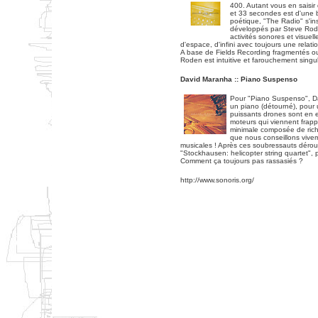
400. Autant vous en saisir 
et 33 secondes est d'une 
poétique, "The Radio" s'ins
développés par Steve Rod
activités sonores et visuell
d'espace, d'infini avec toujours une relati
A base de Fields Recording fragmentés o
Roden est intuitive et farouchement singul
David Maranha :: Piano Suspenso
Pour "Piano Suspenso", Dav
un piano (détourné), pour 
puissants drones sont en e
moteurs qui viennent frap
minimale composée de riche
que nous conseillons viv
musicales ! Après ces soubressauts dérou
"Stockhausen: helicopter string quartet", p
Comment ça toujours pas rassasiés ?
http://www.sonoris.org/