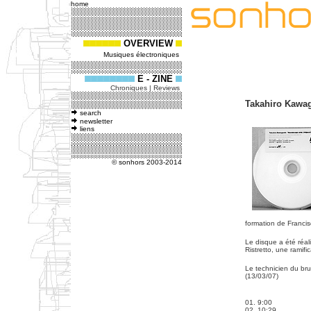
home
OVERVIEW
Musiques électroniques
E - ZINE
Chroniques | Reviews
Takahiro Kawagu
search
newsletter
liens
© sonhors 2003-2014
formation de Franci
Le disque a été réal
Ristretto, une ramifi
Le technicien du brui
(13/03/07)
01. 9:00
02. 10:29