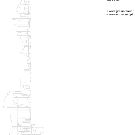
+
www.grainofsound.c
+
www.eonet.ne.jp/~