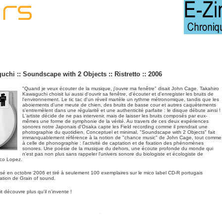
chi :: Soundscape with 2 Objects :: Ristretto :: 2006
"Quand je veux écouter de la musique, j'ouvre ma fenêtre" disait John Cage. Takahiro
Kawaguchi choisit lui aussi d'ouvrir sa fenêtre, d'écouter et d'enregister les bruits de
l'environnement. Le tic tac d'un réveil martèle un rythme métronomique, tandis que les
aboiements d'une meute de chien, des bruits de basse cour et autres caquètements
s'entremèlent dans une régularité et une authenticité parfaite : le disque débute ainsi !
L'artiste décide de ne pas intervenir, mais de laisser les bruits composés par eux-
mêmes une forme de symphonie de la vérité. Au travers de ces deux expériences
sonores notre Japonais d'Osaka capte les Field recording comme il prendrait une
photographie du quotidien. Conceptuel et minimal, "Soundscape with 2 Objects" fait
immanquablement référence à la notion de "chance music" de John Cage, tout comme
à celle de phonographie : l'activité de captation et de fixation des phénomènes
sonores. Une poésie de la musique du dehors, une écoute profonde du monde qui
n'est pas non plus sans rappeler l'univers sonore du biologiste et écologiste de
sco Lopez.
isé en octobre 2006 et tiré à seulement 100 exemplaires sur le mico label CD-R portugais
cation de Grain of sound.
t découvre plus qu'il n'invente !